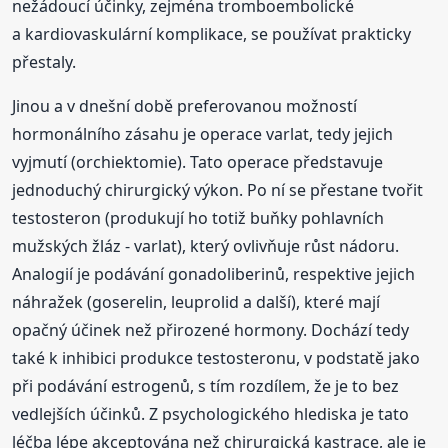
nežádoucí účinky, zejména tromboembolické
a kardiovaskulární komplikace, se používat prakticky
přestaly.
Jinou a v dnešní době preferovanou možností
hormonálního zásahu je operace varlat, tedy jejich
vyjmutí (orchiektomie). Tato operace představuje
jednoduchý chirurgický výkon. Po ní se přestane tvořit
testosteron (produkují ho totiž buňky pohlavních
mužských žláz - varlat), který ovlivňuje růst nádoru.
Analogií je podávání gonadoliberinů, respektive jejich
náhražek (goserelin, leuprolid a další), které mají
opačný účinek než přirozené hormony. Dochází tedy
také k inhibici produkce testosteronu, v podstatě jako
při podávání estrogenů, s tím rozdílem, že je to bez
vedlejších účinků. Z psychologického hlediska je tato
léčba lépe akceptována než chirurgická kastrace, ale je