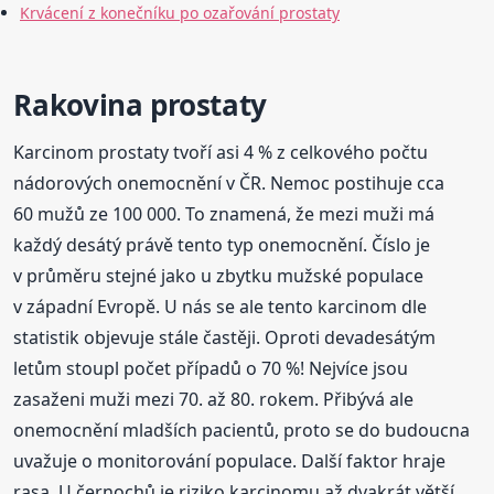
Krvácení z konečníku po ozařování prostaty
Rakovina prostaty
Karcinom prostaty tvoří asi 4 % z celkového počtu
nádorových onemocnění v ČR. Nemoc postihuje cca
60 mužů ze 100 000. To znamená, že mezi muži má
každý desátý právě tento typ onemocnění. Číslo je
v průměru stejné jako u zbytku mužské populace
v západní Evropě. U nás se ale tento karcinom dle
statistik objevuje stále častěji. Oproti devadesátým
letům stoupl počet případů o 70 %! Nejvíce jsou
zasaženi muži mezi 70. až 80. rokem. Přibývá ale
onemocnění mladších pacientů, proto se do budoucna
uvažuje o monitorování populace. Další faktor hraje
rasa. U černochů je riziko karcinomu až dvakrát větší