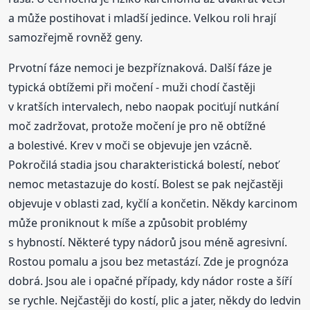
a může postihovat i mladší jedince. Velkou roli hrají
samozřejmě rovněž geny.
Prvotní fáze nemoci je bezpříznaková. Další fáze je
typická obtížemi při močení - muži chodí častěji
v kratších intervalech, nebo naopak pociťují nutkání
moč zadržovat, protože močení je pro ně obtížné
a bolestivé. Krev v moči se objevuje jen vzácně.
Pokročilá stadia jsou charakteristická bolestí, neboť
nemoc metastazuje do kostí. Bolest se pak nejčastěji
objevuje v oblasti zad, kyčlí a končetin. Někdy karcinom
může proniknout k míše a způsobit problémy
s hybností. Některé typy nádorů jsou méně agresivní.
Rostou pomalu a jsou bez metastází. Zde je prognóza
dobrá. Jsou ale i opačné případy, kdy nádor roste a šíří
se rychle. Nejčastěji do kostí, plic a jater, někdy do ledvin