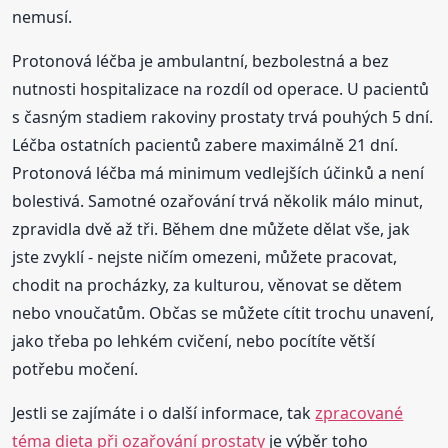
nemusí.
Protonová léčba je ambulantní, bezbolestná a bez
nutnosti hospitalizace na rozdíl od operace. U pacientů
s časným stadiem rakoviny prostaty trvá pouhých 5 dní.
Léčba ostatních pacientů zabere maximálně 21 dní.
Protonová léčba má minimum vedlejších účinků a není
bolestivá. Samotné ozařování trvá několik málo minut,
zpravidla dvě až tři. Během dne můžete dělat vše, jak
jste zvyklí - nejste ničím omezeni, můžete pracovat,
chodit na procházky, za kulturou, věnovat se dětem
nebo vnoučatům. Občas se můžete cítit trochu unavení,
jako třeba po lehkém cvičení, nebo pocítíte větší
potřebu močení.
Jestli se zajímáte i o další informace, tak
zpracované
téma dieta při ozařování prostaty
je výběr toho