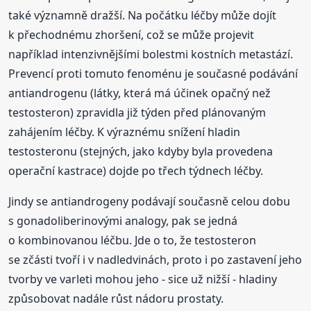
také významně dražší. Na počátku léčby může dojít
k přechodnému zhoršení, což se může projevit
například intenzivnějšími bolestmi kostních metastází.
Prevencí proti tomuto fenoménu je současné podávání
antiandrogenu (látky, která má účinek opačný než
testosteron) zpravidla již týden před plánovaným
zahájením léčby. K výraznému snížení hladin
testosteronu (stejných, jako kdyby byla provedena
operační kastrace) dojde po třech týdnech léčby.
Jindy se antiandrogeny podávají současně celou dobu
s gonadoliberinovými analogy, pak se jedná
o kombinovanou léčbu. Jde o to, že testosteron
se zčásti tvoří i v nadledvinách, proto i po zastavení jeho
tvorby ve varleti mohou jeho - sice už nižší - hladiny
způsobovat nadále růst nádoru prostaty.