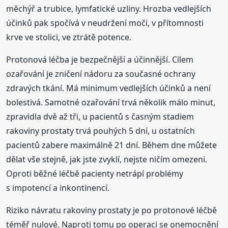
měchýř a trubice, lymfatické uzliny. Hrozba vedlejších
účinků pak spočívá v neudržení moči, v přítomnosti
krve ve stolici, ve ztrátě potence.
Protonová léčba je bezpečnější a účinnější. Cílem
ozařování je zničení nádoru za současné ochrany
zdravých tkání. Má minimum vedlejších účinků a není
bolestivá. Samotné ozařování trvá několik málo minut,
zpravidla dvě až tři, u pacientů s časným stadiem
rakoviny prostaty trvá pouhých 5 dní, u ostatních
pacientů zabere maximálně 21 dní. Během dne můžete
dělat vše stejně, jak jste zvyklí, nejste ničím omezeni.
Oproti běžné léčbě pacienty netrápí problémy
s impotencí a inkontinencí.
Riziko návratu rakoviny prostaty je po protonové léčbě
téměř nulové. Naproti tomu po operaci se onemocnění