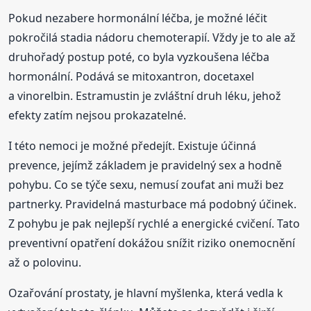
Pokud nezabere hormonální léčba, je možné léčit
pokročilá stadia nádoru chemoterapií. Vždy je to ale až
druhořadý postup poté, co byla vyzkoušena léčba
hormonální. Podává se mitoxantron, docetaxel
a vinorelbin. Estramustin je zvláštní druh léku, jehož
efekty zatím nejsou prokazatelné.
I této nemoci je možné předejít. Existuje účinná
prevence, jejímž základem je pravidelný sex a hodně
pohybu. Co se týče sexu, nemusí zoufat ani muži bez
partnerky. Pravidelná masturbace má podobný účinek.
Z pohybu je pak nejlepší rychlé a energické cvičení. Tato
preventivní opatření dokážou snížit riziko onemocnění
až o polovinu.
Ozařování prostaty, je hlavní myšlenka, která vedla k