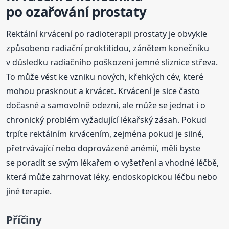
po ozařování prostaty
Rektální krvácení po radioterapii prostaty je obvykle
způsobeno radiační proktitidou, zánětem konečníku
v důsledku radiačního poškození jemné sliznice střeva.
To může vést ke vzniku nových, křehkých cév, které
mohou prasknout a krvácet. Krvácení je sice často
dočasné a samovolně odezní, ale může se jednat i o
chronický problém vyžadující lékařský zásah. Pokud
trpíte rektálním krvácením, zejména pokud je silné,
přetrvávající nebo doprovázené anémií, měli byste
se poradit se svým lékařem o vyšetření a vhodné léčbě,
která může zahrnovat léky, endoskopickou léčbu nebo
jiné terapie.
Příčiny