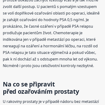
protože dokážou zachytit vzestup včas a je tak možné
zvolit další postup. U pacientů s pomalým vzestupem
se volí doplňkové ozařování oblasti po operaci, ideálně
je zahájit ozařování do hodnoty PSA 0,5 ng/ml. Je
prokázáno, že časné ozáření v případě PSA relapsu
prodlužuje pacientům život. Chemoterapie je
indikována jen v případě metastází po operaci, které
nereagují na ozáření a hormonální léčbu, na rozdíl od
PSA relapsu je tato situace výjimečná a pokud vůbec,
pak k ní dochází až s odstupem mnoha let od výkonu.
Nicméně i proto jsou celoživotní kontroly nezbytné.
Na co se připravit
před ozařováním prostaty
U rakoviny prostaty je v případě nádoru bez metastází