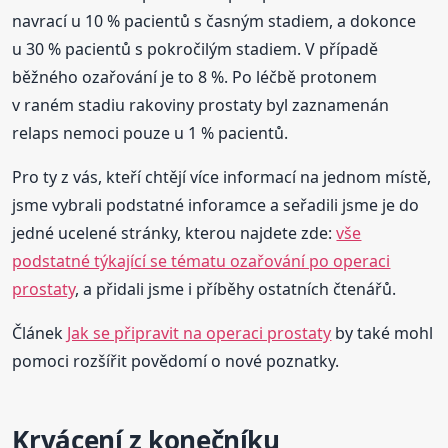
navrací u 10 % pacientů s časným stadiem, a dokonce
u 30 % pacientů s pokročilým stadiem. V případě
běžného ozařování je to 8 %. Po léčbě protonem
v raném stadiu rakoviny prostaty byl zaznamenán
relaps nemoci pouze u 1 % pacientů.
Pro ty z vás, kteří chtějí více informací na jednom místě,
jsme vybrali podstatné inforamce a seřadili jsme je do
jedné ucelené stránky, kterou najdete zde:
vše
podstatné týkající se tématu ozařování po operaci
prostaty
, a přidali jsme i příběhy ostatních čtenářů.
Článek
Jak se připravit na operaci prostaty
by také mohl
pomoci rozšířit povědomí o nové poznatky.
Krvácení z konečníku