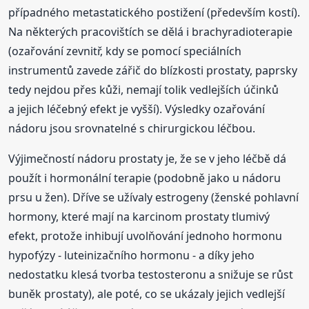
případného metastatického postižení (především kostí).
Na některých pracovištích se dělá i brachyradioterapie
(ozařování zevnitř, kdy se pomocí speciálních
instrumentů zavede zářič do blízkosti prostaty, paprsky
tedy nejdou přes kůži, nemají tolik vedlejších účinků
a jejich léčebný efekt je vyšší). Výsledky ozařování
nádoru jsou srovnatelné s chirurgickou léčbou.
Výjimečností nádoru prostaty je, že se v jeho léčbě dá
použít i hormonální terapie (podobně jako u nádoru
prsu u žen). Dříve se užívaly estrogeny (ženské pohlavní
hormony, které mají na karcinom prostaty tlumivý
efekt, protože inhibují uvolňování jednoho hormonu
hypofýzy - luteinizačního hormonu - a díky jeho
nedostatku klesá tvorba testosteronu a snižuje se růst
buněk prostaty), ale poté, co se ukázaly jejich vedlejší