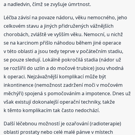
a nadledvin, čímž se zvyšuje úmrtnost.
Léčba závisí na povaze nádoru, věku nemocného, jeho
celkovém stavu a jiných přidružených vážnějších
chorobách, zvláště ve vyšším věku. Nemocní, u nichž
se na karcinom přišlo náhodou během jiné operace
v této oblasti a jsou tedy teprve v počátečním stadiu,
se pouze sledují. Lokálně pokročilá stadia (nádor už
se rozšířil do uzlin a do močové trubice) jsou vhodná
k operaci. Nejzávažnější komplikací může být
inkontinence (nemožnost zadržení moči v močovém
měchýři) spojená s pomočováním a impotence. Dnes už
však existují dokonalejší operační techniky, takže
k těmto komplikacím tak často nedochází.
Další léčebnou možností je ozařování (radioterapie)
oblasti prostaty nebo celé malé pánve v místech