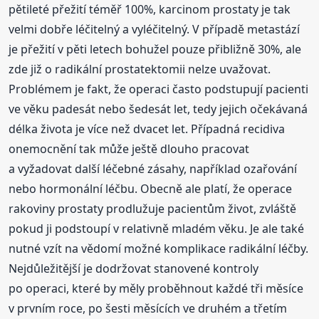
pětileté přežití téměř 100%, karcinom prostaty je tak
velmi dobře léčitelný a vyléčitelný. V případě metastází
je přežití v pěti letech bohužel pouze přibližně 30%, ale
zde již o radikální prostatektomii nelze uvažovat.
Problémem je fakt, že operaci často podstupují pacienti
ve věku padesát nebo šedesát let, tedy jejich očekávaná
délka života je více než dvacet let. Případná recidiva
onemocnění tak může ještě dlouho pracovat
a vyžadovat další léčebné zásahy, například ozařování
nebo hormonální léčbu. Obecně ale platí, že operace
rakoviny prostaty prodlužuje pacientům život, zvláště
pokud ji podstoupí v relativně mladém věku. Je ale také
nutné vzít na vědomí možné komplikace radikální léčby.
Nejdůležitější je dodržovat stanovené kontroly
po operaci, které by měly proběhnout každé tři měsíce
v prvním roce, po šesti měsících ve druhém a třetím