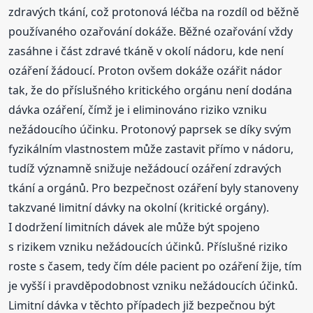
zdravých tkání, což protonová léčba na rozdíl od běžně
používaného ozařování dokáže. Běžné ozařování vždy
zasáhne i část zdravé tkáně v okolí nádoru, kde není
ozáření žádoucí. Proton ovšem dokáže ozářit nádor
tak, že do příslušného kritického orgánu není dodána
dávka ozáření, čímž je i eliminováno riziko vzniku
nežádoucího účinku. Protonový paprsek se díky svým
fyzikálním vlastnostem může zastavit přímo v nádoru,
tudíž významně snižuje nežádoucí ozáření zdravých
tkání a orgánů. Pro bezpečnost ozáření byly stanoveny
takzvané limitní dávky na okolní (kritické orgány).
I dodržení limitních dávek ale může být spojeno
s rizikem vzniku nežádoucích účinků. Příslušné riziko
roste s časem, tedy čím déle pacient po ozáření žije, tím
je vyšší i pravděpodobnost vzniku nežádoucích účinků.
Limitní dávka v těchto případech již bezpečnou být