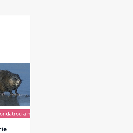
 ondatrou a nutrií
hled lámanky
Mléčná užitkovost
Zajímavosti o nutrii
Chov lámanky
Zajímavost
rie