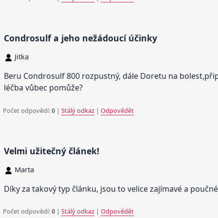
Condrosulf a jeho nežádoucí účinky
Jitka
Beru Condrosulf 800 rozpustný, dále Doretu na bolest,přip
léčba vůbec pomůže?
Počet odpovědí:
0
|
Stálý odkaz
|
Odpovědět
Velmi užitečný článek!
Marta
Díky za takový typ článku, jsou to velice zajímavé a poučn
Počet odpovědí:
0
|
Stálý odkaz
|
Odpovědět