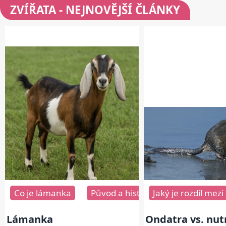
ZVÍŘATA
- NEJNOVĚJŠÍ ČLÁNKY
Co je lámanka
Původ a historie plemene
Jaký je rozdíl mezi
Vz
Lámanka
Ondatra vs. nut