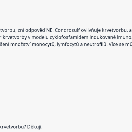
etvorbu, zní odpověď NE. Condrosulf ovlivňuje krvetvorbu, 
átor krvetvorby v modelu cyklofosfamidem indukované imuno
ýšení množství monocytů, lymfocytů a neutrofilů. Více se mů
krvetvorbu? Děkuji.