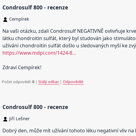
Condrosulf 800 - recenze
Cempírek
Na vaši otázku, zdali Condrosulf NEGATIVNĚ ovlivňuje krv
látku chondroitin sulfát, který byl studován jako stimul
užívání chondroitin sulfát došlo u sledovaných myší ke zv
https://www.mdpi.com/1424-8…
Zdraví Cempírek!
Počet odpovědí:
0
|
Stálý odkaz
|
Odpovědět
Condrosulf 800 - recenze
Jiří Lešner
Dobrý den, může mít užívání tohoto léku negativní vliv na 