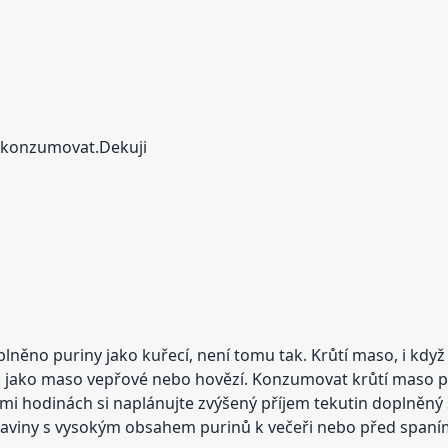
y konzumovat.Dekuji
něno puriny jako kuřecí, není tomu tak. Krůtí maso, i když
 jako maso vepřové nebo hovězí. Konzumovat krůtí maso při
smi hodinách si naplánujte zvýšený příjem tekutin doplněný
aviny s vysokým obsahem purinů k večeři nebo před spaní