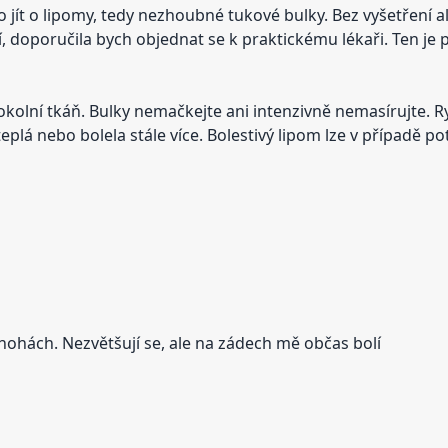
ít o lipomy, tedy nezhoubné tukové bulky. Bez vyšetření ale
, doporučila bych objednat se k praktickému lékaři. Ten je
kolní tkáň. Bulky nemačkejte ani intenzivně nemasírujte. Ry
teplá nebo bolela stále více. Bolestivý lipom lze v případě p
ohách. Nezvětšují se, ale na zádech mě občas bolí