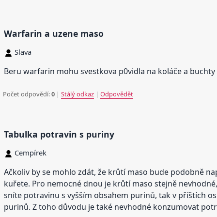
Warfarin a uzene maso
Slava
Beru warfarin mohu svestkova p0vidla na koláče a bucht
Počet odpovědí:
0
|
Stálý odkaz
|
Odpovědět
Tabulka potravin s puriny
Cempírek
Ačkoliv by se mohlo zdát, že krůtí maso bude podobně napl
kuřete. Pro nemocné dnou je krůtí maso stejně nevhodné,
sníte potravinu s vyšším obsahem purinů, tak v příštích o
purinů. Z toho důvodu je také nevhodné konzumovat potr