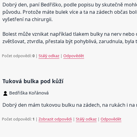
Dobrý den, paní Bedřiško, podle popisu by skutečně mohlo j
původu. Protože máte bulek více a ta na zádech občas bolí
vyšetření na chirurgii.
Bolest může vznikat například tlakem bulky na nerv nebo o
zvětšovat, ztvrdla, přestala být pohyblivá, zarudnula, byla 
Počet odpovědí:
0
|
Stálý odkaz
|
Odpovědět
Tuková bulka pod kůží
Bedřiška Kořánová
Dobrý den mám tukovou bulku na zádech, na rukách i na n
Počet odpovědí:
1
|
Zobrazit odpovědi
|
Stálý odkaz
|
Odpovědět