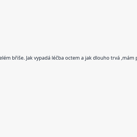
 celém břiše. Jak vypadá léčba octem a jak dlouho trvá ,mám