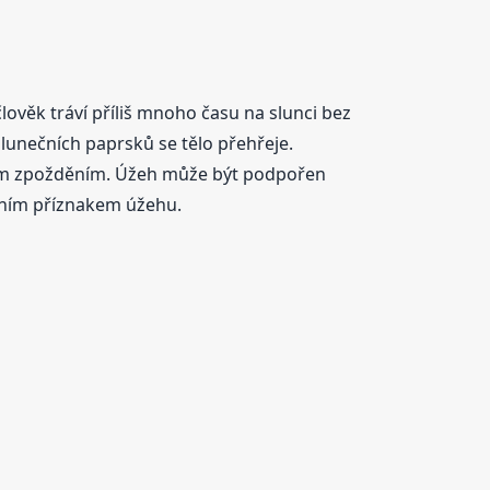
lověk tráví příliš mnoho času na slunci bez
unečních paprsků se tělo přehřeje.
ovým zpožděním. Úžeh může být podpořen
dním příznakem úžehu.