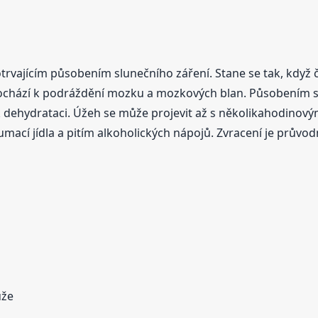
trvajícím působením slunečního záření. Stane se tak, když č
ochází k podráždění mozku a mozkových blan. Působením sl
 k dehydrataci. Úžeh se může projevit až s několikahodin
ací jídla a pitím alkoholických nápojů. Zvracení je průvo
ůže