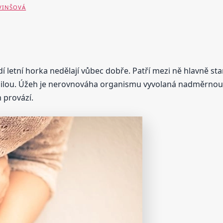
 VINŠOVÁ
í letní horka nedělají vůbec dobře. Patří mezi ně hlavně star
silou. Úžeh je nerovnováha organismu vyvolaná nadměrnou z
 provází.