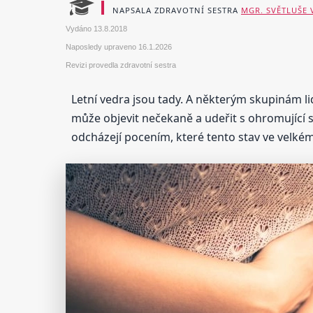
NAPSALA ZDRAVOTNÍ SESTRA
MGR. SVĚTLUŠE
Vydáno
13.8.2018
Naposledy upraveno
16.1.2026
Revizi provedla zdravotní sestra
Letní vedra jsou tady. A některým skupinám lid
může objevit nečekaně a udeřit s ohromující 
odcházejí pocením, které tento stav ve velkém