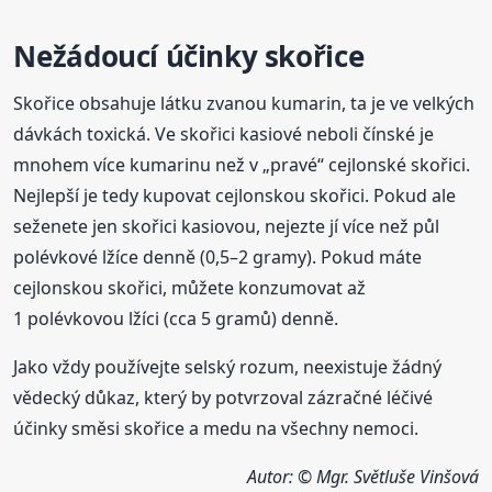
Nežádoucí účinky skořice
Skořice obsahuje látku zvanou kumarin, ta je ve velkých
dávkách toxická. Ve skořici kasiové neboli čínské je
mnohem více kumarinu než v „pravé“ cejlonské skořici.
Nejlepší je tedy kupovat cejlonskou skořici. Pokud ale
seženete jen skořici kasiovou, nejezte jí více než půl
polévkové lžíce denně (0,5–2 gramy). Pokud máte
cejlonskou skořici, můžete konzumovat až
1 polévkovou lžíci (cca 5 gramů) denně.
Jako vždy používejte selský rozum, neexistuje žádný
vědecký důkaz, který by potvrzoval zázračné léčivé
účinky směsi skořice a medu na všechny nemoci.
Autor: © Mgr. Světluše Vinšová