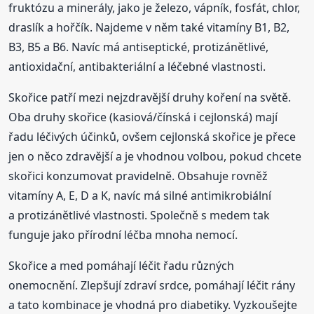
fruktózu a minerály, jako je železo, vápník, fosfát, chlor,
draslík a hořčík. Najdeme v něm také vitamíny B1, B2,
B3, B5 a B6. Navíc má antiseptické, protizánětlivé,
antioxidační, antibakteriální a léčebné vlastnosti.
Skořice patří mezi nejzdravější druhy koření na světě.
Oba druhy skořice (kasiová/čínská i cejlonská) mají
řadu léčivých účinků, ovšem cejlonská skořice je přece
jen o něco zdravější a je vhodnou volbou, pokud chcete
skořici konzumovat pravidelně. Obsahuje rovněž
vitamíny A, E, D a K, navíc má silné antimikrobiální
a protizánětlivé vlastnosti. Společně s medem tak
funguje jako přírodní léčba mnoha nemocí.
Skořice a med pomáhají léčit řadu různých
onemocnění. Zlepšují zdraví srdce, pomáhají léčit rány
a tato kombinace je vhodná pro diabetiky. Vyzkoušejte