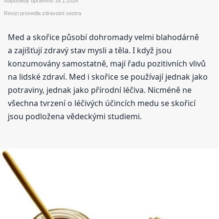
Naposledy upraveno
16.1.2026
Revizi provedla zdravotní sestra
Med a skořice působí dohromady velmi blahodárně
a zajišťují zdravý stav mysli a těla. I když jsou
konzumovány samostatně, mají řadu pozitivních vlivů
na lidské zdraví. Med i skořice se používají jednak jako
potraviny, jednak jako přírodní léčiva. Nicméně ne
všechna tvrzení o léčivých účincích medu se skořicí
jsou podložena vědeckými studiemi.