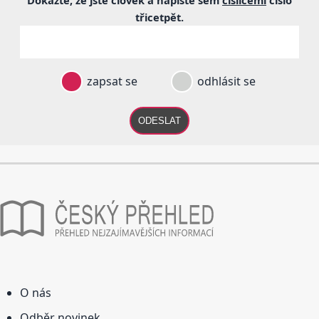
třicetpět
.
zapsat se
odhlásit se
ODESLAT
O nás
Odběr novinek