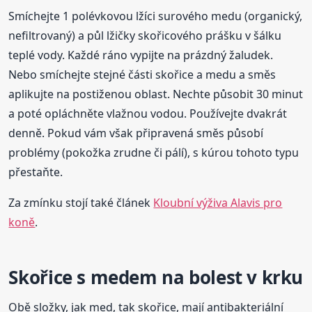
Smíchejte 1 polévkovou lžíci surového medu (organický,
nefiltrovaný) a půl lžičky skořicového prášku v šálku
teplé vody. Každé ráno vypijte na prázdný žaludek.
Nebo smíchejte stejné části skořice a medu a směs
aplikujte na postiženou oblast. Nechte působit 30 minut
a poté opláchněte vlažnou vodou. Používejte dvakrát
denně. Pokud vám však připravená směs působí
problémy (pokožka zrudne či pálí), s kúrou tohoto typu
přestaňte.
Za zmínku stojí také článek
Kloubní výživa Alavis pro
koně
.
Skořice s medem na bolest v krku
Obě složky, jak med, tak skořice, mají antibakteriální