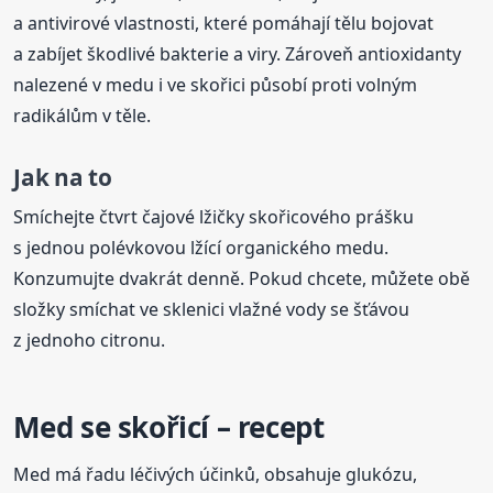
a antivirové vlastnosti, které pomáhají tělu bojovat
a zabíjet škodlivé bakterie a viry. Zároveň antioxidanty
nalezené v medu i ve skořici působí proti volným
radikálům v těle.
Jak na to
Smíchejte čtvrt čajové lžičky skořicového prášku
s jednou polévkovou lžící organického medu.
Konzumujte dvakrát denně. Pokud chcete, můžete obě
složky smíchat ve sklenici vlažné vody se šťávou
z jednoho citronu.
Med se skořicí – recept
Med má řadu léčivých účinků, obsahuje glukózu,