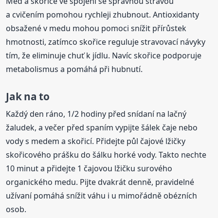
Med a skořice ve spojení se správnou stravou
a cvičením pomohou rychleji zhubnout. Antioxidanty
obsažené v medu mohou pomoci snížit přírůstek
hmotnosti, zatímco skořice reguluje stravovací návyky
tím, že eliminuje chuť k jídlu. Navíc skořice podporuje
metabolismus a pomáhá při hubnutí.
Jak na to
Každý den ráno, 1/2 hodiny před snídaní na lačný
žaludek, a večer před spaním vypijte šálek čaje nebo
vody s medem a skořicí. Přidejte půl čajové lžičky
skořicového prášku do šálku horké vody. Takto nechte
10 minut a přidejte 1 čajovou lžičku surového
organického medu. Pijte dvakrát denně, pravidelné
užívaní pomáhá snížit váhu i u mimořádně obézních
osob.