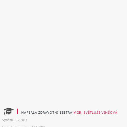
NAPSALA ZDRAVOTNÍ SESTRA
MGR. SVĚTLUŠE VINŠOVÁ
Vydáno
5.12.2017