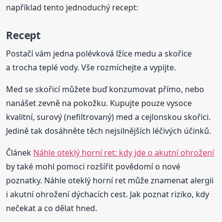
například tento jednoduchý recept:
Recept
Postačí vám jedna polévková lžíce medu a skořice
a trocha teplé vody. Vše rozmíchejte a vypijte.
Med se skořicí můžete buď konzumovat přímo, nebo
nanášet zevně na pokožku. Kupujte pouze vysoce
kvalitní, surový (nefiltrovaný) med a cejlonskou skořici.
Jedině tak dosáhněte těch nejsilnějších léčivých účinků.
Článek
Náhle oteklý horní ret: kdy jde o akutní ohrožení
by také mohl pomoci rozšířit povědomí o nové
poznatky. Náhle oteklý horní ret může znamenat alergii
i akutní ohrožení dýchacích cest. Jak poznat riziko, kdy
nečekat a co dělat hned.