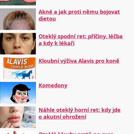
Akné a jak proti němu bojovat
dietou
Oteklý spodní ret: příčiny, léčba
a kdy k lékaři
Kloubní výživa Alavis pro koně
Komedony
Náhle oteklý horní ret: kdy jde
o akutní ohrožení