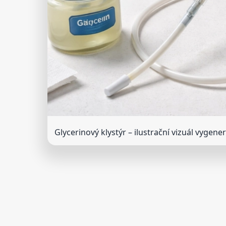
Glycerinový klystýr
– ilustrační vizuál vygene