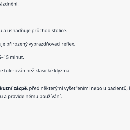
ázdnění.
u a usnadňuje průchod stolice.
uje přirozený vyprazdňovací reflex.
5–15 minut.
e tolerován než klasické klyzma.
kutní zácpě
, před některými vyšetřeními nebo u pacientů,
u a pravidelnému používání.