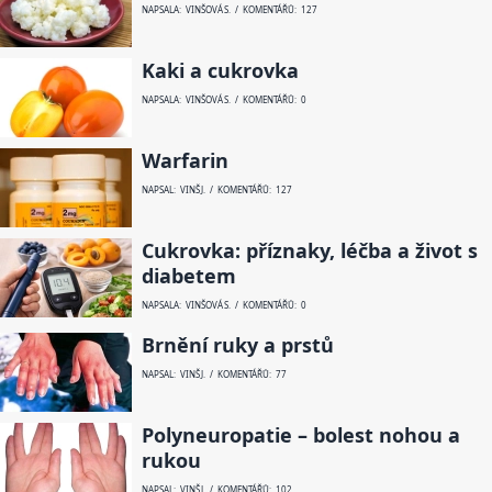
NAPSALA: VINŠOVÁ S. / KOMENTÁŘŮ: 127
Kaki a cukrovka
NAPSALA: VINŠOVÁ S. / KOMENTÁŘŮ: 0
Warfarin
NAPSAL: VINŠ J. / KOMENTÁŘŮ: 127
Cukrovka: příznaky, léčba a život s
diabetem
NAPSALA: VINŠOVÁ S. / KOMENTÁŘŮ: 0
Brnění ruky a prstů
NAPSAL: VINŠ J. / KOMENTÁŘŮ: 77
Polyneuropatie – bolest nohou a
rukou
NAPSAL: VINŠ J. / KOMENTÁŘŮ: 102