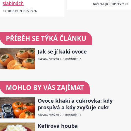
slabinách
NÁSLEDUJÍCÍ PŘÍSPĚVEK >>
<< PŘEDCHOZÍ PŘÍSPĚVEK
PŘÍBĚH SE TÝKÁ ČLÁNKU
Jak se jí kaki ovoce
NAPSALA: VINŠOVÁ S. / KOMENTÁŘŮ: 5
MOHLO BY VÁS ZAJÍMAT
Ovoce khaki a cukrovka: kdy
prospívá a kdy zvyšuje cukr
NAPSALA: VINŠOVÁ S. / KOMENTÁŘŮ: 0
Kefírová houba