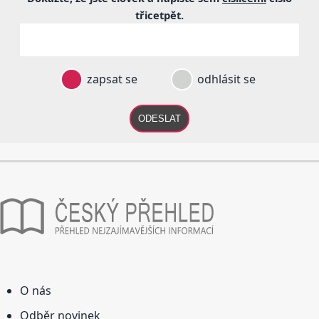
třicetpět
.
zapsat se
odhlásit se
ODESLAT
O nás
Odběr novinek