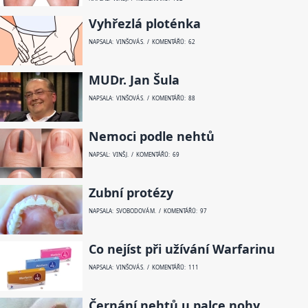
Vyhřezlá ploténka
NAPSALA: VINŠOVÁ S. / KOMENTÁŘŮ: 62
MUDr. Jan Šula
NAPSALA: VINŠOVÁ S. / KOMENTÁŘŮ: 88
Nemoci podle nehtů
NAPSAL: VINŠ J. / KOMENTÁŘŮ: 69
Zubní protézy
NAPSALA: SVOBODOVÁ M. / KOMENTÁŘŮ: 97
Co nejíst při užívání Warfarinu
NAPSALA: VINŠOVÁ S. / KOMENTÁŘŮ: 111
Černání nehtů u palce nohy