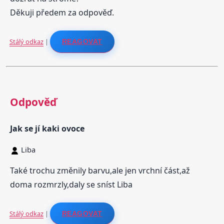
Děkuji předem za odpověď.
Stálý odkaz
|
REAGOVAT
Odpověď
Jak se jí kaki ovoce
Liba
Také trochu změnily barvu,ale jen vrchní část,až
doma rozmrzly,daly se sníst Liba
Stálý odkaz
|
REAGOVAT