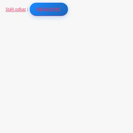
Stálý odkaz
|
REAGOVAT