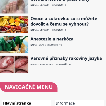
NAPSALA: VINŠOVÁ S. / KOMENTÁŘŮ: 2
Ovoce a cukrovka: co si můžete
dovolit a čemu se vyhnout?
NAPSALA: VINŠOVÁ S. / KOMENTÁŘŮ: 1
Anestezie a narkóza
NAPSAL: VINŠ J. / KOMENTÁŘŮ: 73
Varovné příznaky rakoviny jazyka
NAPSALA: SVOBODOVÁ M. / KOMENTÁŘŮ: 54
NAVIGAČNÍ
MENU
Hlavní stránka
Informace