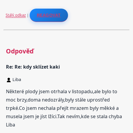
Stálý odkaz
|
REAGOVAT
Odpověď
Re: Re: kdy sklízet kaki
Liba
Některé plody jsem otrhala v listopadu,ale bylo to
moc brzy,doma nedozrály,byly stále uprostřed
trpké.Co jsem nechala přejít mrazem byly měkké a
musela jsem je jíst lžíci.Tak nevím,kde se stala chyba
Liba