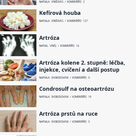
NAPSALA: VINŠOVÁ S. / KOMENTÁŘŮ: 2
Kefírová houba
NAPSALA: VINŠOVÁ S. / KOMENTÁŘŮ: 127
Artróza
NAPSAL: VINŠ J. / KOMENTÁŘŮ: 16
Artróza kolene 2. stupně: léčba,
injekce, cvičení a další postup
NAPSALA: SVOBODOVÁ M. / KOMENTÁŘŮ: 0
Condrosulf na osteoartrózu
NAPSALA: SVOBODOVÁ M. / KOMENTÁŘŮ: 19
Artróza prstů na ruce
NAPSALA: SVOBODOVÁ M. / KOMENTÁŘŮ: 5