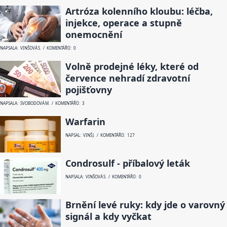
Artróza kolenního kloubu: léčba,
injekce, operace a stupně
onemocnění
NAPSALA: VINŠOVÁ S. / KOMENTÁŘŮ: 0
Volně prodejné léky, které od
července nehradí zdravotní
pojišťovny
NAPSALA: SVOBODOVÁ M. / KOMENTÁŘŮ: 3
Warfarin
NAPSAL: VINŠ J. / KOMENTÁŘŮ: 127
Condrosulf - příbalový leták
NAPSALA: VINŠOVÁ S. / KOMENTÁŘŮ: 0
Brnění levé ruky: kdy jde o varovný
signál a kdy vyčkat