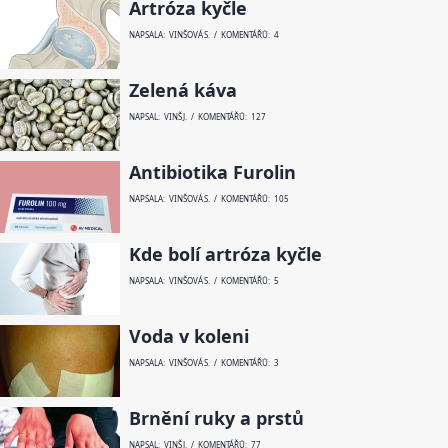
Artróza kyčle
NAPSALA: VINŠOVÁ S. / KOMENTÁŘŮ: 4
Zelená káva
NAPSAL: VINŠ J. / KOMENTÁŘŮ: 127
Antibiotika Furolin
NAPSALA: VINŠOVÁ S. / KOMENTÁŘŮ: 105
Kde bolí artróza kyčle
NAPSALA: VINŠOVÁ S. / KOMENTÁŘŮ: 5
Voda v koleni
NAPSALA: VINŠOVÁ S. / KOMENTÁŘŮ: 3
Brnění ruky a prstů
NAPSAL: VINŠ J. / KOMENTÁŘŮ: 77