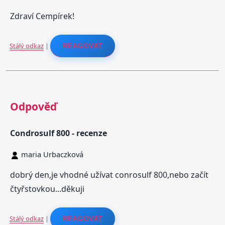
Zdraví Cempírek!
Stálý odkaz
|
REAGOVAT
Odpověď
Condrosulf 800 - recenze
maria Urbaczková
dobrý den,je vhodné užívat conrosulf 800,nebo začít
čtyřstovkou...děkuji
Stálý odkaz
|
REAGOVAT