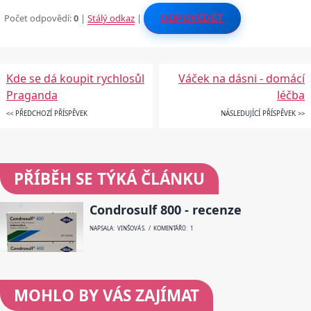
Počet odpovědí:
0
|
Stálý odkaz
|
ODPOVĚDĚT
Kde se dá koupit rychlosůl
Váček na dásni - domácí
Praganda
léčba
<< PŘEDCHOZÍ PŘÍSPĚVEK
NÁSLEDUJÍCÍ PŘÍSPĚVEK >>
PŘÍBĚH SE TÝKÁ ČLÁNKU
Condrosulf 800 - recenze
NAPSALA: VINŠOVÁ S. / KOMENTÁŘŮ: 1
MOHLO BY VÁS ZAJÍMAT