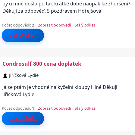
by u mne došlo po tak krátké době naopak ke zhoršení?
Děkuji za odpověď. S pozdravem Hořejšová
Počet odpovědí:
2
|
Zobrazit odpovědi
|
Stálý odkaz
|
ODPOVĚDĚT
Condrosulf 800 cena doplatek
Jiříčková Lydie
Já se ptám je vhodné na kyčelní klouby i jiné Děkuji
Jiříčková Lydie
Počet odpovědí:
1
|
Zobrazit odpovědi
|
Stálý odkaz
|
ODPOVĚDĚT