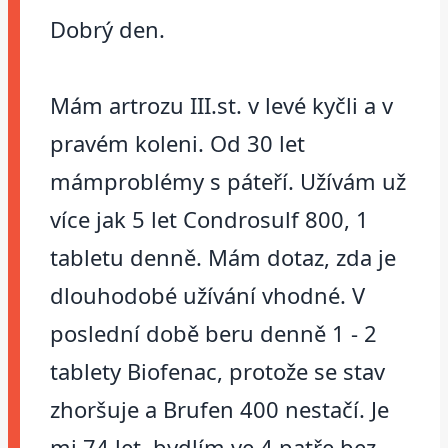
Dobrý den.
Mám artrozu III.st. v levé kyčli a v
pravém koleni. Od 30 let
mámproblémy s páteří. Užívám už
více jak 5 let Condrosulf 800, 1
tabletu denně. Mám dotaz, zda je
dlouhodobé užívání vhodné. V
poslední době beru denně 1 - 2
tablety Biofenac, protože se stav
zhoršuje a Brufen 400 nestačí. Je
mi 74 let, bydlím ve 4.patře bez