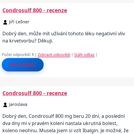
Condrosulf 800 - recenze
Jiří Lešner
Dobrý den, může mít užívání tohoto léku negativní vliv
na krvetvorbu? Děkuji.
Počet odpovědí:
1
|
Zobrazit odpovědi
|
Stálý odkaz
|
ODPOVĚDĚT
Condrosulf 800 - recenze
Jaroslava
Dobrý den, Condrosulf 800 mg beru 20 dní, a poslední
dva dny mi v pravém koleni nastala ukrutná bolest,
koleno neohnu. Musela jsem si vzít Ibalgin. Je možné, že