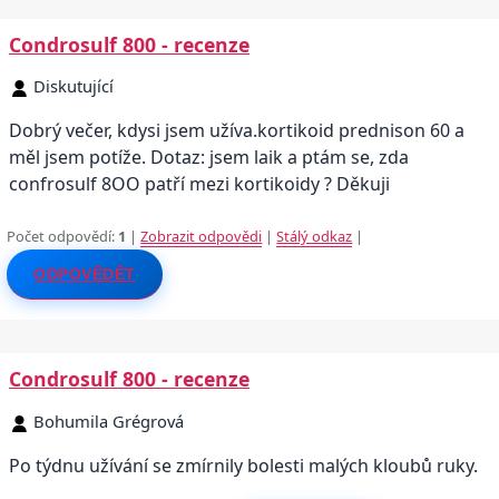
Condrosulf 800 - recenze
Diskutující
Dobrý večer, kdysi jsem užíva.kortikoid prednison 60 a
měl jsem potíže. Dotaz: jsem laik a ptám se, zda
confrosulf 8OO patří mezi kortikoidy ? Děkuji
Počet odpovědí:
1
|
Zobrazit odpovědi
|
Stálý odkaz
|
ODPOVĚDĚT
Condrosulf 800 - recenze
Bohumila Grégrová
Po týdnu užívání se zmírnily bolesti malých kloubů ruky.