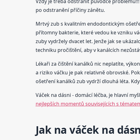
Vždy je třeba odstranit původce problému!!!
po odstranění příčiny zánětu.
Mrtvý zub s kvalitním endodontickým ošetření
přítomny bakterie, které vedou ke vzniku váč
zuby vydržely dvacet let. Jenže jak se ukázalo
techniku pročištění, aby v kanálcích nezůstá
Lékaři za čištění kanálků nic neplatíte, výk
a riziko váčku je pak relativně obrovské. Pok
ošetření kanálků zub vydrží dlouhá léta. Kdy
Váček na dásni - domácí léčba, je hlavní myšl
nejlepších momentů souvisejících s tématem
Jak na váček na dásn