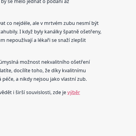
 by se mělo jednat o podání až
vat co nejdéle, ale v mrtvém zubu nesmí být
ahubily. I když byly kanálky špatně ošetřeny,
ům nepoužívají a lékaři se snaží zlepšit
 neúmyslná možnost nekvalitního ošetření
títe, docílíte toho, že díky kvalitnímu
 péče, a nikdy nejsou jako vlastní zub.
dět i širší souvislosti, zde je
výběr