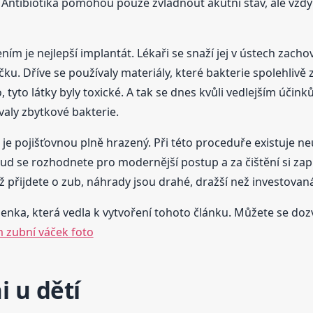
 Antibiotika pomohou pouze zvládnout akutní stav, ale vždy
m je nejlepší implantát. Lékaři se snaží jej v ústech zacho
ku. Dříve se používaly materiály, které bakterie spolehlivě z
, tyto látky byly toxické. A tak se dnes kvůli vedlejším účink
valy zbytkové bakterie.
on je pojišťovnou plně hrazený. Při této proceduře existuje
ud se rozhodnete pro modernější postup a za čištění si zapla
ž přijdete o zub, náhrady jsou drahé, dražší než investovaná
enka, která vedla k vytvoření tohoto článku. Můžete se dozvě
 zubní váček foto
i u dětí