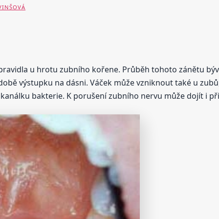
 VINŠOVÁ
 zpravidla u hrotu zubního kořene. Průběh tohoto zánětu bývá
odobě výstupku na dásni. Váček může vzniknout také u zubů,
 kanálku bakterie. K porušení zubního nervu může dojít i p