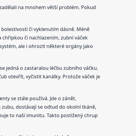
i zadělali na mnohem větší problém. Pokud
 bolestivostí či vyklenutím dásně. Méně
na chřipkou či nachlazením, zubní váček
ystém, ale i ohrozit některé orgány jako
 se jedná o zastaralou léčbu zubního váčku.
b otevřít, vyčistit kanálky. Protože váček je
nty se stále používá. Jde o zánět,
h zubu, dostávají se odtud do okolní tkáně,
uje to naši imunitu. Takto postižený chrup