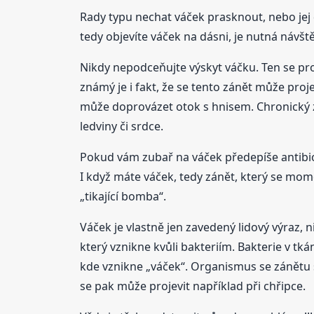
Rady typu nechat váček prasknout, nebo jej
tedy objevíte váček na dásni, je nutná návš
Nikdy nepodceňujte výskyt váčku. Ten se pro
známý je i fakt, že se tento zánět může proj
může doprovázet otok s hnisem. Chronický zá
ledviny či srdce.
Pokud vám zubař na váček předepíše antibiot
I když máte váček, tedy zánět, který se momen
„tikající bomba“.
Váček je vlastně jen zavedený lidový výraz, 
který vznikne kvůli bakteriím. Bakterie v tká
kde vznikne „váček“. Organismus se zánětu s
se pak může projevit například při chřipce.