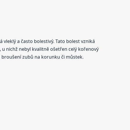
 vleklý a často bolestivý. Tato bolest vzniká
 u nichž nebyl kvalitně ošetřen celý kořenový
ři broušení zubů na korunku či můstek.