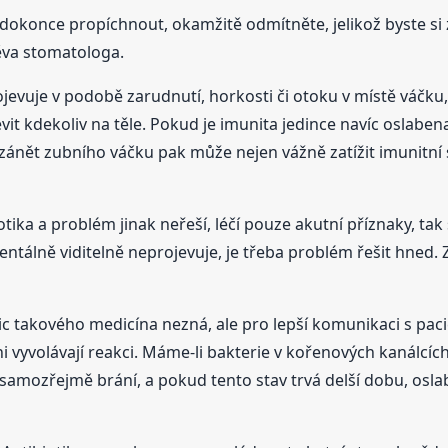
 dokonce propíchnout, okamžitě odmítněte, jelikož byste s
těva stomatologa.
jevuje v podobě zarudnutí, horkosti či otoku v místě váčku,
evit kdekoliv na těle. Pokud je imunita jedince navíc oslabe
nět zubního váčku pak může nejen vážně zatížit imunitní s
ika a problém jinak neřeší, léčí pouze akutní příznaky, tak
tálně viditelně neprojevuje, je třeba problém řešit hned. Zu
nic takového medicína nezná, ale pro lepší komunikaci s pacie
ni vyvolávají reakci. Máme-li bakterie v kořenových kanálcíc
amozřejmě brání, a pokud tento stav trvá delší dobu, oslab