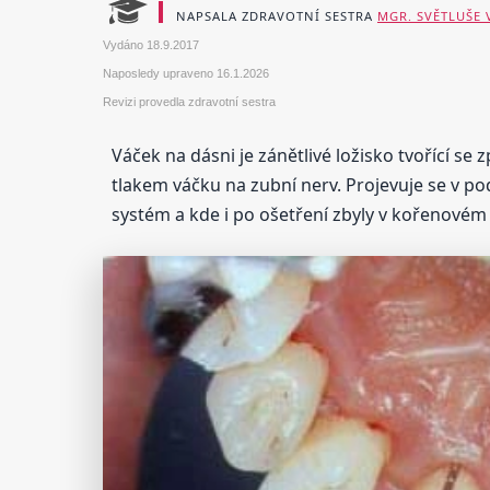
NAPSALA ZDRAVOTNÍ SESTRA
MGR. SVĚTLUŠE
Vydáno
18.9.2017
Naposledy upraveno
16.1.2026
Revizi provedla zdravotní sestra
Váček na dásni je zánětlivé ložisko tvořící se
tlakem váčku na zubní nerv. Projevuje se v p
systém a kde i po ošetření zbyly v kořenovém