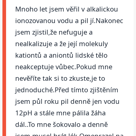
Mnoho let jsem věřil v alkalickou
ionozovanou vodu a pil jí.Nakonec
jsem zjistil,že nefuguje a
nealkalizuje a že její molekuly
kationtů a aniontů lidské tělo
neakceptuje vůbec.Pokud mne
nevěříte tak si to zkuste,je to
jednoduché.Před tímto zjištěním
jsem půl roku pil denně jen vodu
12pH a stále mne pálila žáha
dál..To mne šokovalo a denně
jsem musel brát lék Omeprazol na