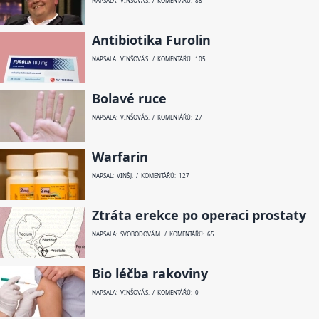
NAPSALA: VINŠOVÁ S. / KOMENTÁŘŮ: 88
Antibiotika Furolin
NAPSALA: VINŠOVÁ S. / KOMENTÁŘŮ: 105
Bolavé ruce
NAPSALA: VINŠOVÁ S. / KOMENTÁŘŮ: 27
Warfarin
NAPSAL: VINŠ J. / KOMENTÁŘŮ: 127
Ztráta erekce po operaci prostaty
NAPSALA: SVOBODOVÁ M. / KOMENTÁŘŮ: 65
Bio léčba rakoviny
NAPSALA: VINŠOVÁ S. / KOMENTÁŘŮ: 0