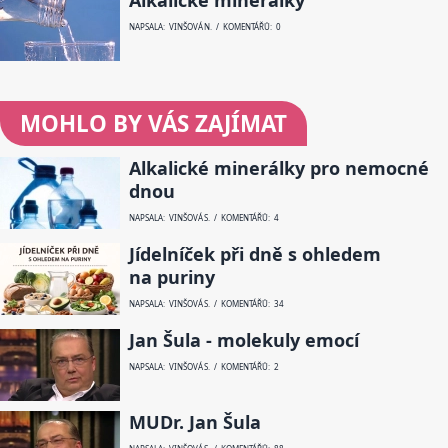
NAPSALA: VINŠOVÁ N. / KOMENTÁŘŮ: 0
MOHLO BY VÁS ZAJÍMAT
Alkalické minerálky pro nemocné
dnou
NAPSALA: VINŠOVÁ S. / KOMENTÁŘŮ: 4
Jídelníček při dně s ohledem
na puriny
NAPSALA: VINŠOVÁ S. / KOMENTÁŘŮ: 34
Jan Šula - molekuly emocí
NAPSALA: VINŠOVÁ S. / KOMENTÁŘŮ: 2
MUDr. Jan Šula