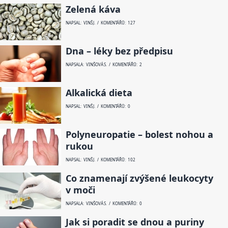
Zelená káva
NAPSAL: VINŠ J. / KOMENTÁŘŮ: 127
Dna – léky bez předpisu
NAPSALA: VINŠOVÁ S. / KOMENTÁŘŮ: 2
Alkalická dieta
NAPSAL: VINŠ J. / KOMENTÁŘŮ: 0
Polyneuropatie – bolest nohou a
rukou
NAPSAL: VINŠ J. / KOMENTÁŘŮ: 102
Co znamenají zvýšené leukocyty
v moči
NAPSALA: VINŠOVÁ S. / KOMENTÁŘŮ: 0
Jak si poradit se dnou a puriny