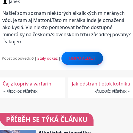
Janek
Našieľ som zoznam niektorých alkalických mineránych
vôd. Je tam aj Mattoni.Táto minerálka inde je označená
ako kyslá. Vie niekto pomenovať bežne dostupné
minerálky na českom/slovenskom trhu zàsaditej povahy?
Ďakujem.
Počet odpovědí:
0
|
Stálý odkaz
|
ODPOVĚDĚT
Čaj z kopriv a varfarin
Jak odstranit otok kotníku
<< PŘEDCHOZÍ PŘÍSPĚVEK
NÁSLEDUJÍCÍ PŘÍSPĚVEK >>
PŘÍBĚH SE TÝKÁ ČLÁNKU
Alkalické minerálky